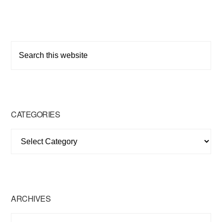
Opening!
EcoRing
Cambodia
សាខាទួលគោក
Primary
Search
Sidebar
this
website
CATEGORIES
Categories
ARCHIVES
Archives