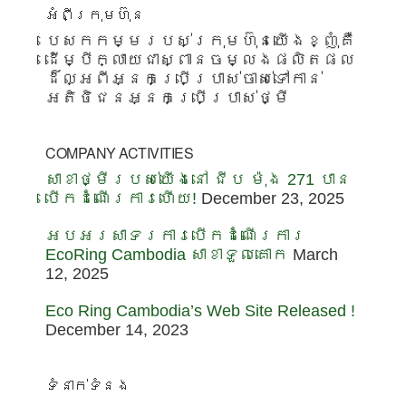
Footer
អំពីក្រុមហ៊ុន
បេសកកម្មរបស់ក្រុមហ៊ុនយើងខ្ញុំគឺ
ដើម្បីក្លាយជាស្ពានចម្លងផលិតផល
ដ៏ល្អពីអ្នកប្រើប្រាស់ចាស់ទៅកាន់
អតិថិជនអ្នកប្រើប្រាស់ថ្មី
COMPANY ACTIVITIES
សាខាថ្មីរបស់យើងនៅ ជីប ម៉ុង 271 បាន
បើកដំណើរការហើយ!
December 23, 2025
អបអរសាទរការបើកដំណើរការ
EcoRing Cambodia សាខាទួលគោក
March
12, 2025
Eco Ring Cambodia’s Web Site Released !
December 14, 2023
ទំនាក់ទំនង