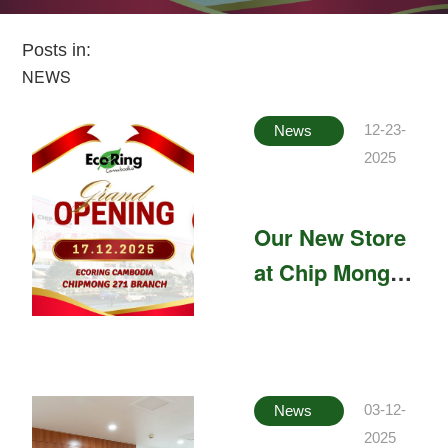
Posts in:
NEWS
12-23-
News
2025
Our New Store
at Chip Mong
271 is Now
Open!
03-12-
News
2025