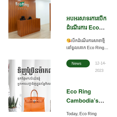
អបអរសាទរការបើក
ដំណើរការ Eco
Ring Cambodia
បើកដំណើរការសាខាថ្មី
សាខាទួលគោក
នៅទួលគោក Eco Ring
Cambodia TK branch.
រីករាយជាមួយនឹងការ
12-14-
News
កក់បន្ទប់VIP ដើម្បីទទួល
2023
សេវាកម្មទិញចូល និង វាយ
តម្លៃ ទំនិញប្រេនៗរបស់
Eco Ring
លោក/លោកស្រី ដោយធានា
បាននូវឯកជនភាពបំផុត។
Cambodia’s
ផ្តល់ភាពងាយស្រួលជា
Web Site
ពិសេស សម្រាប់អតិថិជន
Today, Eco Ring