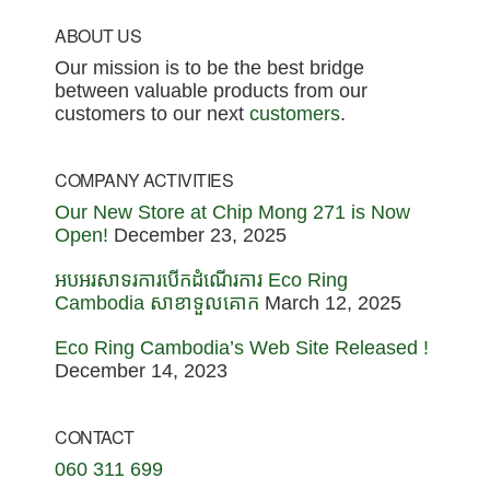
be our flagship
0762010947 /
Footer
ABOUT US
location in Cambodia.
0969009194 សូម
Our mission is to be the best bridge
We offer a
អគុណ!!! ---------------------
between valuable products from our
sophisticated and
-------------------
customers to our next
customers
.
welcoming
អាសយដ្ឋានស្ថិតជាន់ទី៩
environment where
បន្ទប់ C អាគារ TK
COMPANY ACTIVITIES
luxury enthusiasts can
Central សង្កាត់បឹងកក់១
Our New Store at Chip Mong 271 is Now
both sell their
ខណ្ឌទួលគោក រាជធានី
Open!
December 23, 2025
cherished items and
ភ្នំពេញ
discover incredible
អបអរសាទរការបើកដំណើរការ Eco Ring
Cambodia សាខាទួលគោក
March 12, 2025
deals on authentic,
pre-loved designer
Eco Ring Cambodia’s Web Site Released !
goods.
December 14, 2023
CONTACT
060 311 699