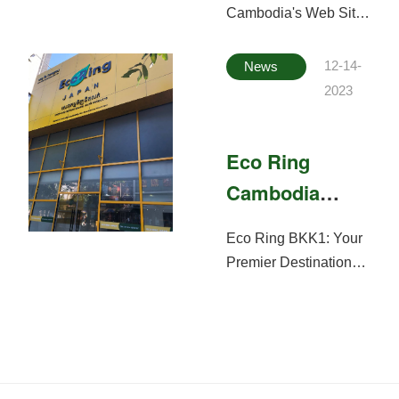
Released !
ដែលកំពុងរស់នៅ
Cambodia's Web Site
តំបន់ទួលគោក, ទួលសង្កែ,
has been Released.
ជ្រោយចង្វា, សែន
On the website, we
12-14-
News
សុខ,ច្រាំងចំរេះ ឬ សង្កាត់
provide information
2023
ឃ្មួញ ជាដើម។ --------------
about Eco Ring and
--------------
លក្ខខណ្ឌ
ways to enjoy the
ក្នុងការកក់បន្ទប់ VIP ដោយ
Eco Ring
purchase.
Free!
សូមអតិថិជន
Cambodia
ទាំងអស់ ធ្វើការទាក់ទងមក
BKK1 Store
ជាមុន ដើម្បីទទួលបាន
Eco Ring BKK1: Your
បន្ទប់VIP
បើកដំណើរ
Opening!
Premier Destination
រៀងរាល់ថ្ងៃ , ចាប់ពីម៉ោង
for Luxury Buy & Sell
១០ព្រឹក រហូតដល់ម៉ោង
Located in the heart of
៧យប់ -----------------------
Phnom Penh's most
----- ទំនាក់ទំនងក្រុមការងារ
vibrant district, Eco
យើងខ្ញុំតាមរយៈ៖
Ring BKK1 is proud to
Tel/Telegram: